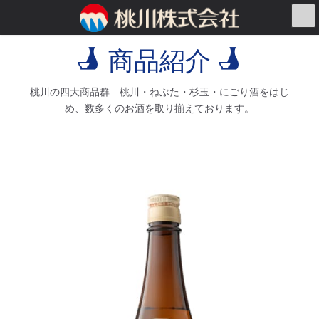
コ
ナ
ン
ビ
テ
ゲ
商品紹介
ン
ー
ツ
シ
へ
ョ
桃川の四大商品群 桃川・ねぶた・杉玉・にごり酒
をはじ
ス
ン
め、数多くのお酒を取り揃えております。
キ
に
ッ
移
プ
動