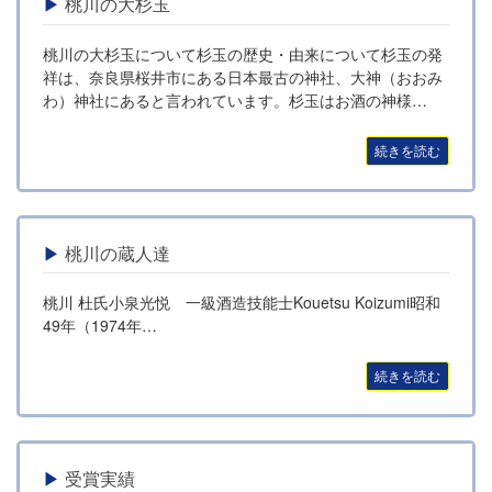
桃川の大杉玉
桃川の大杉玉について杉玉の歴史・由来について杉玉の発
祥は、奈良県桜井市にある日本最古の神社、大神（おおみ
わ）神社にあると言われています。杉玉はお酒の神様…
続きを読む
桃川の蔵人達
桃川 杜氏小泉光悦 一級酒造技能士Kouetsu Koizumi昭和
49年（1974年…
続きを読む
受賞実績