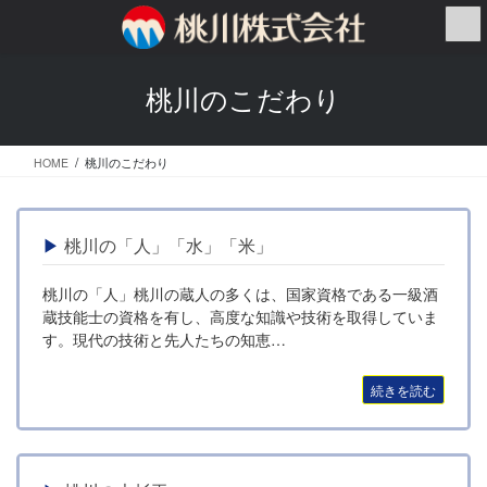
コ
ナ
ン
ビ
テ
ゲ
ン
ー
桃川のこだわり
ツ
シ
へ
ョ
ス
ン
HOME
桃川のこだわり
キ
に
ッ
移
プ
動
桃川の「人」「水」「米」
桃川の「人」桃川の蔵人の多くは、国家資格である一級酒
蔵技能士の資格を有し、高度な知識や技術を取得していま
す。現代の技術と先人たちの知恵…
続きを読む