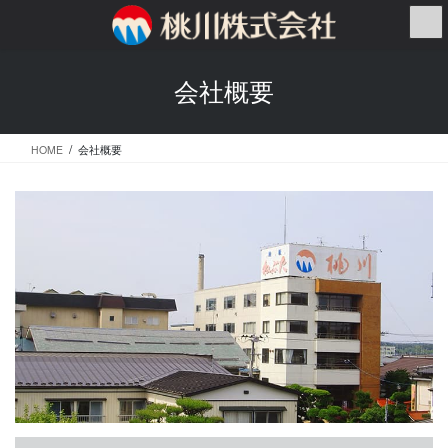
コ
ナ
ン
ビ
テ
ゲ
ン
ー
会社概要
ツ
シ
へ
ョ
ス
ン
HOME
会社概要
キ
に
ッ
移
プ
動