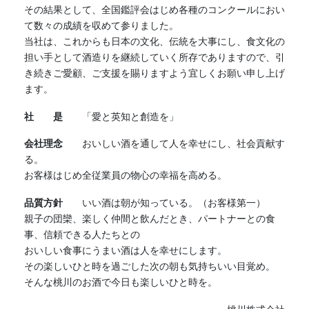
その結果として、全国鑑評会はじめ各種のコンクールにおい
て数々の成績を収めて参りました。
当社は、これからも日本の文化、伝統を大事にし、食文化の
担い手として酒造りを継続していく所存でありますので、引
き続きご愛顧、ご支援を賜りますよう宜しくお願い申し上げ
ます。
社 是
「愛と英知と創造を」
会社理念
おいしい酒を通して人を幸せにし、社会貢献す
る。
お客様はじめ全従業員の物心の幸福を高める。
品質方針
いい酒は朝が知っている。（お客様第一）
親子の団欒、楽しく仲間と飲んだとき、パートナーとの食
事、信頼できる人たちとの
おいしい食事にうまい酒は人を幸せにします。
その楽しいひと時を過ごした次の朝も気持ちいい目覚め。
そんな桃川のお酒で今日も楽しいひと時を。