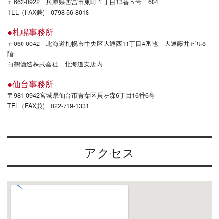
〒662-0922 兵庫県西宮市東町１丁目13番５号 604
TEL（FAX兼) 0798-56-8018
●札幌事務所
〒060-0042 北海道札幌市中央区大通西11丁目4番地 大通藤井ビル8
階
白鶴酒造株式会社 北海道支店内
●仙台事務所
〒981-0942宮城県仙台市青葉区貝ヶ森6丁目16番6号
TEL（FAX兼) 022-719-1331
アクセス