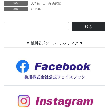
大吟醸 山田錦 受賞歴
商品
2018年
年代
▼ 桃川公式ソーシャルメディア ▼