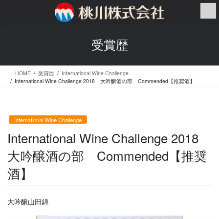
コ
ナ
ン
ビ
テ
ゲ
ン
ー
受賞歴
ツ
シ
へ
ョ
ス
ン
HOME
受賞歴
International Wine Challenge
キ
に
International Wine Challenge 2018 大吟醸酒の部 Commended【推奨酒】
ッ
移
プ
動
International Wine Challenge
International Wine Challenge 2018
大吟醸酒の部 Commended【推奨
酒】
大吟醸山田錦