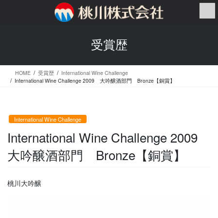
コ
ナ
ン
ビ
テ
ゲ
ン
ー
受賞歴
ツ
シ
へ
ョ
ス
ン
HOME
受賞歴
International Wine Challenge
キ
に
International Wine Challenge 2009 大吟醸酒部門 Bronze【銅賞】
ッ
移
プ
動
International Wine Challenge
International Wine Challenge 2009
大吟醸酒部門 Bronze【銅賞】
桃川大吟醸