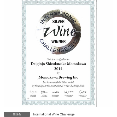
International Wine Challenge
鑑評会