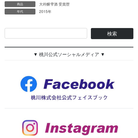
大吟醸雫酒 受賞歴
商品
2015年
年代
▼ 桃川公式ソーシャルメディア ▼