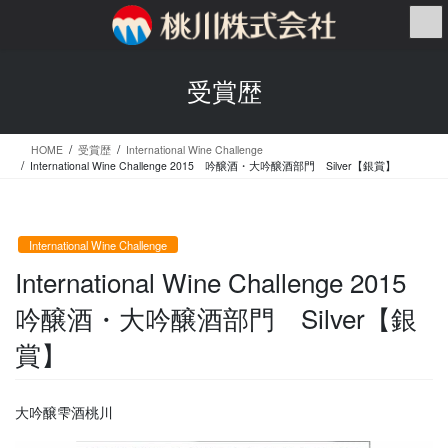
コ
ナ
ン
ビ
テ
ゲ
ン
ー
受賞歴
ツ
シ
へ
ョ
ス
ン
HOME
受賞歴
International Wine Challenge
キ
に
International Wine Challenge 2015 吟醸酒・大吟醸酒部門 Silver【銀賞】
ッ
移
プ
動
International Wine Challenge
International Wine Challenge 2015
吟醸酒・大吟醸酒部門 Silver【銀
賞】
大吟醸雫酒桃川