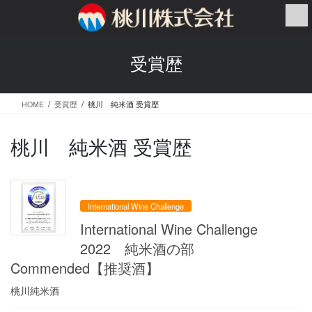
コ
ナ
ン
ビ
テ
ゲ
ン
ー
受賞歴
ツ
シ
へ
ョ
ス
ン
HOME
受賞歴
桃川 純米酒 受賞歴
キ
に
ッ
移
プ
動
桃川 純米酒 受賞歴
International Wine Challenge
International Wine Challenge
2022 純米酒の部
Commended【推奨酒】
桃川純米酒