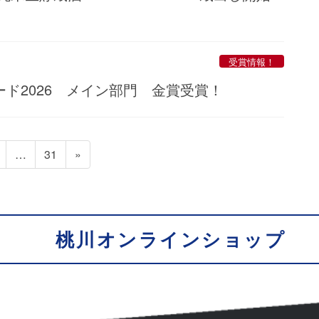
受賞情報！
ド2026 メイン部門 金賞受賞！
固
固
…
31
»
定
定
ペ
ペ
ー
ー
ジ
ジ
桃川オンラインショップ