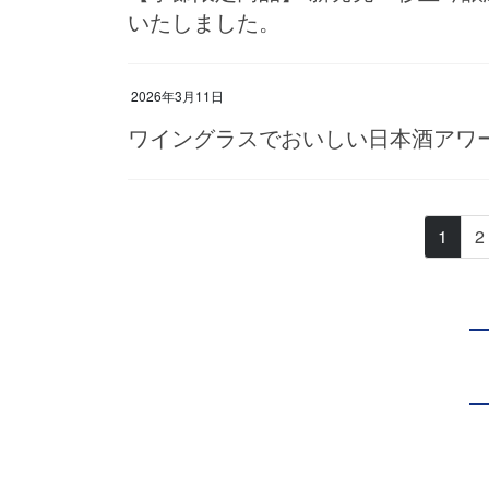
いたしました。
2026年3月11日
ワイングラスでおいしい日本酒アワー
投
固
1
2
稿
定
ペ
の
ー
ペ
ジ
ー
ジ
送
り