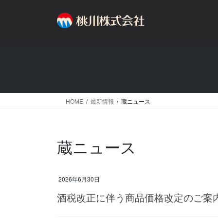
コ
ナ
ン
ビ
テ
ゲ
ン
ー
ツ
シ
へ
ョ
ス
ン
キ
に
ッ
移
HOME
最新情報
蔵ニュース
プ
動
蔵ニュース
2026年6月30日
酒税改正に伴う商品価格改定のご案