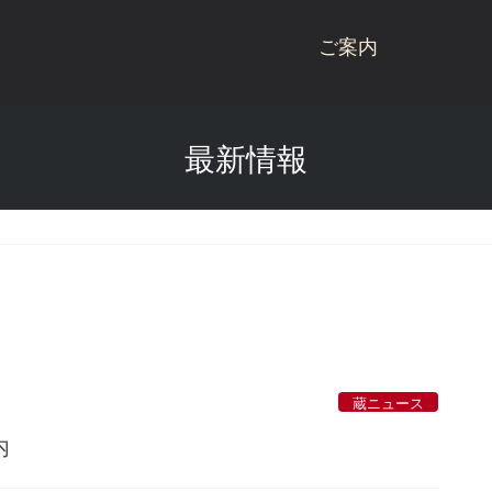
ご案内
桃川ブランド商品
最新情報
商品一覧
桃川
桃川のこだわり
ねぶた
受賞歴
杉玉
会社概要
にごり酒
酒蔵見学
雪りんご
蔵ニュース
お問い合わせ
リキュール
内
青天の霹靂