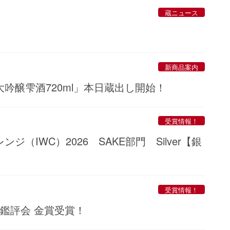
限定商品
蔵ニュース
新商品案内
吟醸雫酒720ml」本日蔵出し開始！
受賞情報！
IWC）2026 SAKE部門 Silver【銀
受賞情報！
鑑評会 金賞受賞！