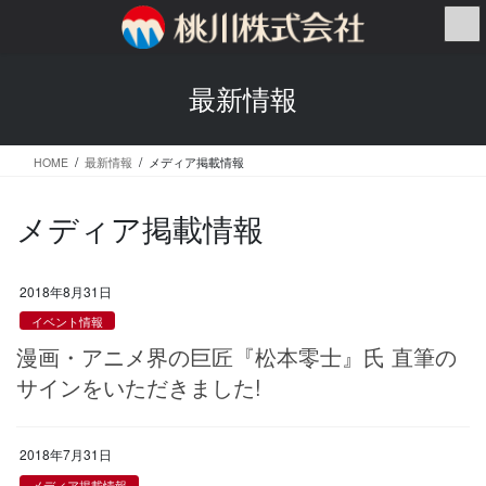
コ
ナ
ン
ビ
テ
ゲ
ン
ー
最新情報
ツ
シ
へ
ョ
ス
ン
HOME
最新情報
メディア掲載情報
キ
に
ッ
移
プ
動
メディア掲載情報
2018年8月31日
イベント情報
漫画・アニメ界の巨匠『松本零士』氏 直筆の
サインをいただきました!
2018年7月31日
メディア掲載情報