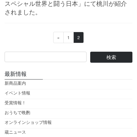
スペシャル世界と闘う日本」にて桃川が紹介
されました。
投
固
固
«
1
2
稿
定
定
ペ
ペ
の
ー
ー
ペ
ジ
ジ
ー
最新情報
ジ
新商品案内
送
イベント情報
り
受賞情報！
おうちで晩酌
オンラインショップ情報
蔵ニュース