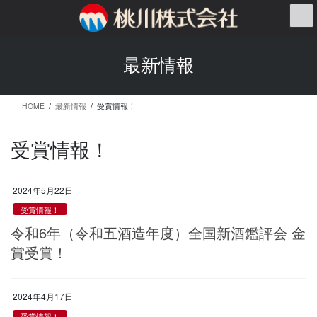
コ
ナ
ン
ビ
テ
ゲ
ン
ー
最新情報
ツ
シ
へ
ョ
ス
ン
HOME
最新情報
受賞情報！
キ
に
ッ
移
プ
動
受賞情報！
2024年5月22日
受賞情報！
令和6年（令和五酒造年度）全国新酒鑑評会 金
賞受賞！
2024年4月17日
受賞情報！