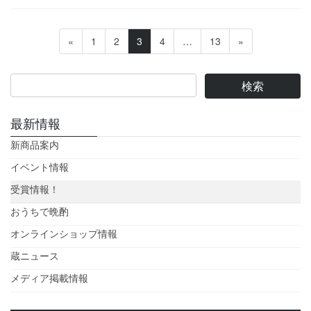
投
固
固
固
固
固
«
1
2
3
4
…
13
»
稿
定
定
定
定
定
ペ
ペ
ペ
ペ
ペ
の
ー
ー
ー
ー
ー
ペ
ジ
ジ
ジ
ジ
ジ
ー
最新情報
ジ
新商品案内
送
イベント情報
り
受賞情報！
おうちで晩酌
オンラインショップ情報
蔵ニュース
メディア掲載情報