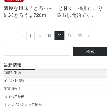
濃厚な風味「とろっ～」と甘く 桃川にごり
純米とろうま720ｍｌ 蔵出し開始です。
投
固
固
固
固
固
«
1
…
19
20
21
22
»
稿
定
定
定
定
定
ペ
ペ
ペ
ペ
ペ
の
ー
ー
ー
ー
ー
ペ
ジ
ジ
ジ
ジ
ジ
ー
最新情報
ジ
新商品案内
送
イベント情報
り
受賞情報！
おうちで晩酌
オンラインショップ情報