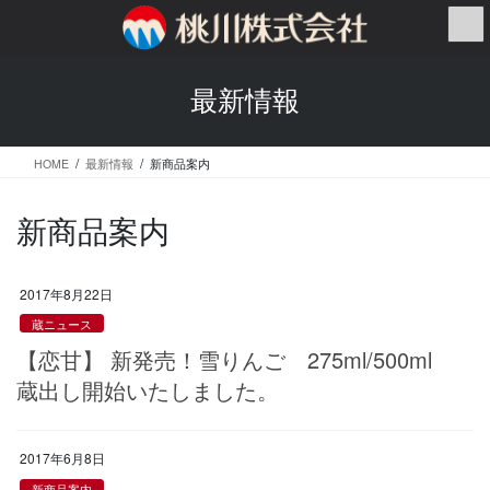
コ
ナ
ン
ビ
テ
ゲ
ン
ー
最新情報
ツ
シ
へ
ョ
ス
ン
HOME
最新情報
新商品案内
キ
に
ッ
移
プ
動
新商品案内
2017年8月22日
蔵ニュース
【恋甘】 新発売！雪りんご 275ml/500ml
蔵出し開始いたしました。
2017年6月8日
新商品案内