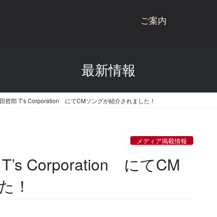
ご案内
桃川ブランド商品
最新情報
商品一覧
桃川
桃川のこだわり
ねぶた
織田哲郎 T’s Corporation にてCMソングが紹介されました！
受賞歴
杉玉
会社概要
にごり酒
メディア掲載情報
酒蔵見学
雪りんご
’s Corporation にてCM
お問い合わせ
リキュール
た！
青天の霹靂