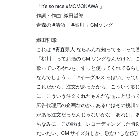
「It’s so nice #MOMOKAWA 」
作詞・作曲: 織田哲郎
青森の #清酒「 #桃川 」CMソング
織田哲郎:
これは #青森県人 ならみんな知ってる…って
「桃川」ってお酒の CM ソングなんだけど、
歌っているやつを、ずっと使ってくれてるら
なんでしょう…「 #イーグルス っぽい」って
これだから、注文があったから、こういう歌に
に、こういう注文くれたもんだなぁ…と思っ
広告代理店の企画なのか…あるいはその桃川
がある注文だったんじゃないかな、あれは。
ちなみに、この歌は、レコーディングした時
だいたい、CM サイズ分しか、歌ないしな(笑)