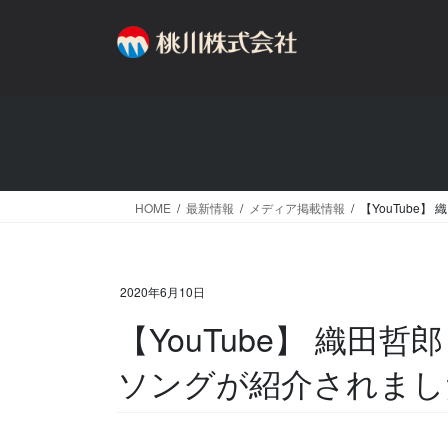
コ
ナ
ン
ビ
テ
ゲ
ン
ー
ツ
シ
へ
ョ
ス
ン
キ
に
ッ
移
HOME
最新情報
メディア掲載情報
【YouTube】 
プ
動
2020年6月10日
【YouTube】 織田哲郎 T
ソングが紹介されまし