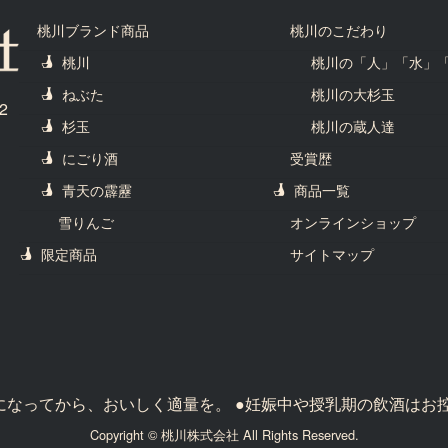
桃川ブランド商品
桃川のこだわり
桃川
桃川の「人」「水」
ねぶた
桃川の大杉玉
2
杉玉
桃川の蔵人達
にごり酒
受賞歴
青天の霹靂
商品一覧
雪りんご
オンラインショップ
限定商品
サイトマップ
歳になってから、おいしく適量を。 ●妊娠中や授乳期の飲酒はお
Copyright © 桃川株式会社 All Rights Reserved.