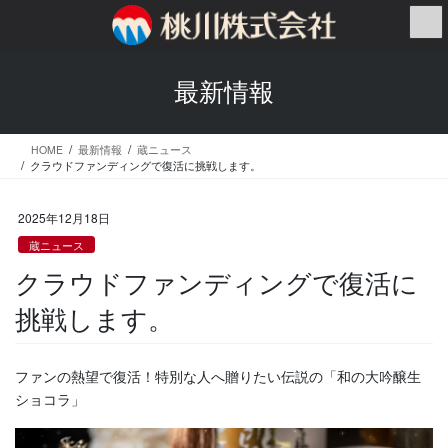
コ
ナ
ン
ビ
テ
ゲ
ン
ー
最新情報
ツ
シ
へ
ョ
ス
ン
HOME
最新情報
蔵ニュース
キ
に
クラウドファンディングで復活に挑戦します。
ッ
移
プ
動
2025年12月18日
蔵ニュース
クラウドファンディングで復活に
挑戦します。
ファンの熱望で復活！特別な人へ贈りたい伝説の「和の大吟醸生
ショコラ」