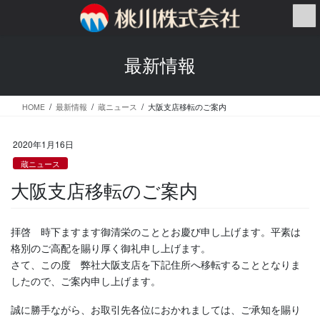
コ
ナ
ン
ビ
テ
ゲ
ン
ー
最新情報
ツ
シ
へ
ョ
ス
ン
HOME
最新情報
蔵ニュース
大阪支店移転のご案内
キ
に
ッ
移
プ
動
2020年1月16日
蔵ニュース
大阪支店移転のご案内
拝啓 時下ますます御清栄のこととお慶び申し上げます。平素は
格別のご高配を賜り厚く御礼申し上げます。
さて、この度 弊社大阪支店を下記住所へ移転することとなりま
したので、ご案内申し上げます。
誠に勝手ながら、お取引先各位におかれましては、ご承知を賜り