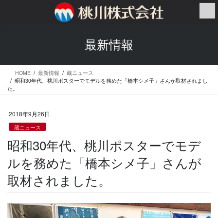
コ
ナ
ン
ビ
テ
ゲ
ン
ー
最新情報
ツ
シ
へ
ョ
ス
ン
HOME
最新情報
蔵ニュース
キ
に
昭和30年代、桃川ポスターでモデルを務めた「橋本シメ子」さんが取材されまし
ッ
移
た。
プ
動
2018年9月26日
蔵ニュース
昭和30年代、桃川ポスターでモデ
ルを務めた「橋本シメ子」さんが
取材されました。