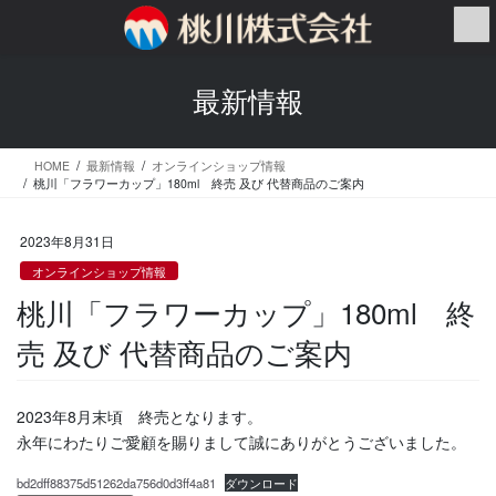
コ
ナ
ン
ビ
テ
ゲ
ン
ー
最新情報
ツ
シ
へ
ョ
ス
ン
HOME
最新情報
オンラインショップ情報
キ
に
桃川「フラワーカップ」180ml 終売 及び 代替商品のご案内
ッ
移
プ
動
2023年8月31日
オンラインショップ情報
桃川「フラワーカップ」180ml 終
売 及び 代替商品のご案内
2023年8月末頃 終売となります。
永年にわたりご愛顧を賜りまして誠にありがとうございました。
bd2dff88375d51262da756d0d3ff4a81
ダウンロード