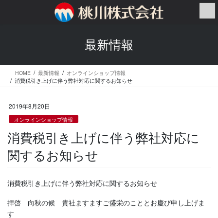
コ
ナ
ン
ビ
テ
ゲ
ン
ー
最新情報
ツ
シ
へ
ョ
ス
ン
HOME
最新情報
オンラインショップ情報
キ
に
消費税引き上げに伴う弊社対応に関するお知らせ
ッ
移
プ
動
2019年8月20日
オンラインショップ情報
消費税引き上げに伴う弊社対応に
関するお知らせ
消費税引き上げに伴う弊社対応に関するお知らせ
拝啓 向秋の候 貴社ますますご盛栄のこととお慶び申し上げま
す