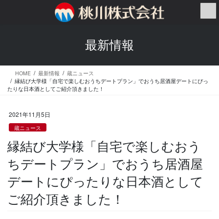
コ
ナ
ン
ビ
テ
ゲ
ン
ー
最新情報
ツ
シ
へ
ョ
ス
ン
HOME
最新情報
蔵ニュース
キ
に
縁結び大学様「自宅で楽しむおうちデートプラン」でおうち居酒屋デートにぴっ
ッ
移
たりな日本酒としてご紹介頂きました！
プ
動
2021年11月5日
蔵ニュース
縁結び大学様「自宅で楽しむおう
ちデートプラン」でおうち居酒屋
デートにぴったりな日本酒として
ご紹介頂きました！