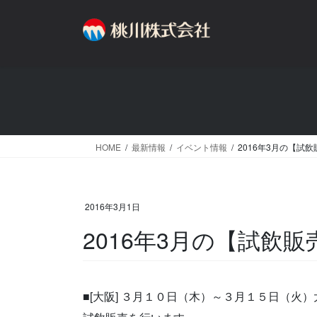
コ
ナ
ン
ビ
テ
ゲ
ン
ー
ツ
シ
へ
ョ
ス
ン
キ
に
ッ
移
HOME
最新情報
イベント情報
2016年3月の【試
プ
動
2016年3月1日
2016年3月の【試飲
■[大阪] ３月１０日（木）～３月１５日（火