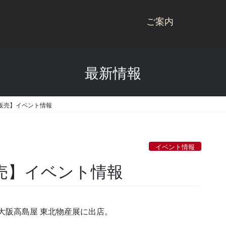
ご案内
桃川ブランド商品
最新情報
商品一覧
桃川
桃川のこだわり
ねぶた
飲販売】イベント情報
受賞歴
杉玉
会社概要
にごり酒
イベント情報
酒蔵見学
雪りんご
販売】イベント情報
お問い合わせ
リキュール
青天の霹靂
）大阪高島屋 東北物産展に出店。