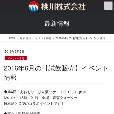
コ
ナ
ン
ビ
テ
ゲ
ン
ー
最新情報
ツ
シ
へ
ョ
ス
ン
HOME
最新情報
イベント情報
2016年6月の【試飲販売】イベント情報
キ
に
ッ
移
プ
動
2016年6月2日
イベント情報
2016年6月の【試飲販売】イベント
情報
◆第4回「あおもり ぽん酒deナイト2016」に参加
6/4（土）18時～21時 会場：青森クォーター
日本酒と音楽のコラボイベントです！
◆東北六魂祭2016青森