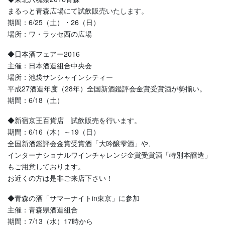
まるっと青森広場にて試飲販売いたします。
期間：6/25（土）・26（日）
場所：ワ・ラッセ西の広場
◆日本酒フェアー2016
主催：日本酒造組合中央会
場所：池袋サンシャインシティー
平成27酒造年度（28年）全国新酒鑑評会金賞受賞酒が勢揃い。
期間：6/18（土）
◆新宿京王百貨店 試飲販売を行います。
期間：6/16（木）～19（日）
全国新酒鑑評会金賞受賞酒「大吟醸雫酒」や、
インターナショナルワインチャレンジ金賞受賞酒「特別本醸造」
もご用意しております。
お近くの方は是非ご来店下さい！
◆青森の酒「サマーナイトin東京」に参加
主催：青森県酒造組合
期間：7/13（水）17時から