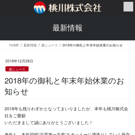
コ
ナ
ン
ビ
テ
ゲ
ン
ー
最新情報
ツ
シ
へ
ョ
ス
ン
HOME
最新情報
蔵ニュース
2018年の御礼と年末年始休業のお知らせ
キ
に
ッ
移
プ
動
2018年12月28日
蔵ニュース
2018年の御礼と年末年始休業のお
知らせ
2018年も残りわずかとなってまいりましたが、本年も桃川株式会
社をご愛顧
いただきまして誠にありがとうございました！
来年も、本年同様“品質第一主義”をモットーに酒造りしていく所存