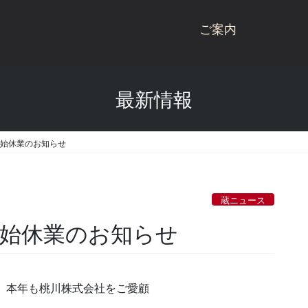
ご案内
桃川ブランド商品
最新情報
商品一覧
桃川
桃川のこだわり
ねぶた
年始休業のお知らせ
受賞歴
杉玉
会社概要
にごり酒
蔵ニュース
酒蔵見学
雪りんご
年始休業のお知らせ
お問い合わせ
リキュール
青天の霹靂
が、本年も桃川株式会社をご愛顧