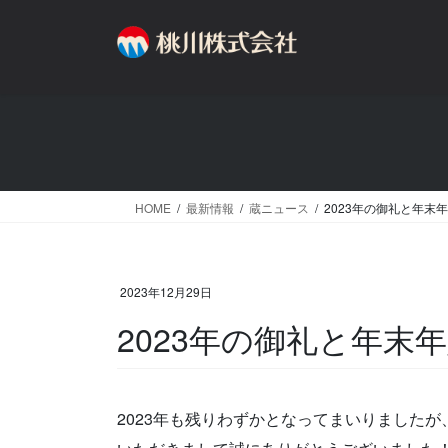
コ
ナ
ン
ビ
テ
ゲ
ン
ー
ツ
シ
へ
ョ
ス
ン
キ
に
ッ
移
HOME
最新情報
蔵ニュース
2023年の御礼と年末
プ
動
2023年12月29日
2023年の御礼と年末
2023年も残りわずかとなってまいりました