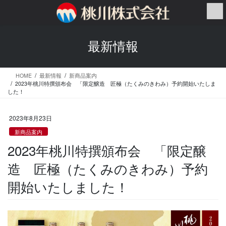
コ
ナ
ン
ビ
テ
ゲ
ン
ー
最新情報
ツ
シ
へ
ョ
ス
ン
HOME
最新情報
新商品案内
キ
に
2023年桃川特撰頒布会 「限定醸造 匠極（たくみのきわみ）予約開始いたしま
ッ
移
した！
プ
動
2023年8月23日
新商品案内
2023年桃川特撰頒布会 「限定醸
造 匠極（たくみのきわみ）予約
開始いたしました！