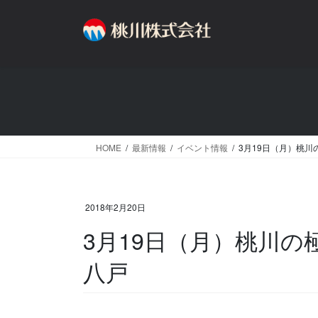
コ
ナ
ン
ビ
テ
ゲ
ン
ー
ツ
シ
へ
ョ
ス
ン
キ
に
ッ
移
HOME
最新情報
イベント情報
3月19日（月）桃川
プ
動
2018年2月20日
3月19日（月）桃川の
八戸