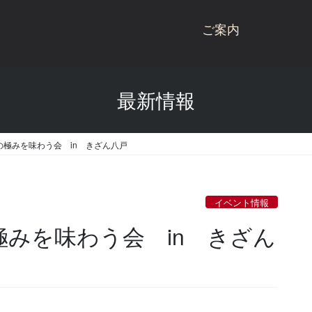
ご案内
桃川ブランド商品
最新情報
商品一覧
桃川
桃川のこだわり
ねぶた
の極みを味わう会 in きざん八戸
受賞歴
杉玉
会社概要
にごり酒
イベント情報
酒蔵見学
雪りんご
極みを味わう会 in きざん
お問い合わせ
リキュール
青天の霹靂