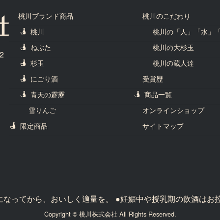
桃川ブランド商品
桃川のこだわり
桃川
桃川の「人」「水」
ねぶた
桃川の大杉玉
2
杉玉
桃川の蔵人達
にごり酒
受賞歴
青天の霹靂
商品一覧
雪りんご
オンラインショップ
限定商品
サイトマップ
歳になってから、おいしく適量を。 ●妊娠中や授乳期の飲酒はお
Copyright © 桃川株式会社 All Rights Reserved.