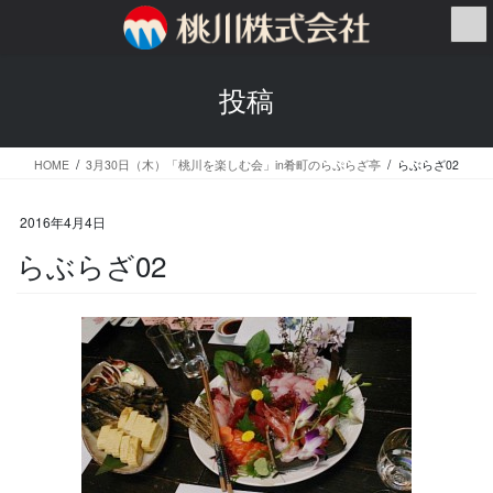
コ
ナ
ン
ビ
テ
ゲ
ン
ー
投稿
ツ
シ
へ
ョ
ス
ン
HOME
3月30日（木）「桃川を楽しむ会」in肴町のらぷらざ亭
らぶらざ02
キ
に
ッ
移
プ
動
2016年4月4日
らぶらざ02