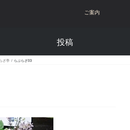
ご案内
桃川ブランド商品
投稿
商品一覧
桃川
桃川のこだわり
ねぶた
ぷらざ亭
らぶらざ03
受賞歴
杉玉
会社概要
にごり酒
酒蔵見学
雪りんご
お問い合わせ
リキュール
青天の霹靂