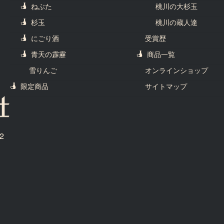
ねぶた
桃川の大杉玉
杉玉
桃川の蔵人達
にごり酒
受賞歴
青天の霹靂
商品一覧
雪りんご
オンラインショップ
限定商品
サイトマップ
2