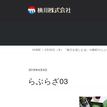
コ
ナ
ン
ビ
テ
ゲ
ン
ー
ツ
シ
へ
ョ
ス
ン
キ
に
ッ
移
HOME
3月30日（木）「桃川を楽しむ会」in肴町のら
プ
動
2016年4月4日
らぶらざ03