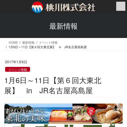
コ
ナ
ン
ビ
テ
ゲ
ン
ー
最新情報
ツ
シ
へ
ョ
ス
ン
HOME
最新情報
イベント情報
キ
に
1月6日～11日【第６回大東北展】 in JR名古屋高島屋
ッ
移
プ
動
2017年1月6日
イベント情報
1月6日～11日【第６回大東北
展】 in JR名古屋高島屋