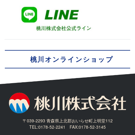
桃川オンラインショップ
〒039-2293 青森県上北郡おいらせ町上明堂112
TEL:0178-52-2241 FAX:0178-52-3145