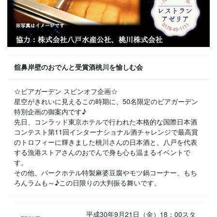
舘鼻岸壁のおでんと受賞酒桃川を愉しむ会
☆ビアガーデン スピンオフ企画☆
星空がきれいに見えるこの時期に、50名限定のビアガーデン
特別企画の御案内です♪
先日、コンラッド東京ホテルで行われた本格的な国際日本酒
コンテスト第11回インターナショナル酒チャレンジで最高賞
のトロフィーに輝きました桃川さんの日本酒と、八戸を代表
する漁港ストアさんのおでんで身も心も温まるイベントで
す。
その他、パークホテル特製麻婆豆腐やモツ鍋コーナー、もち
ろんラムも～♪この日限りの大判振る舞いです。
平成30年9月21日（金）18：00スタ