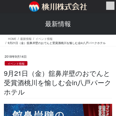
コ
ナ
ン
ビ
テ
ゲ
ン
ー
最新情報
ツ
シ
へ
ョ
ス
ン
HOME
最新情報
イベント情報
キ
に
9月21日（金）舘鼻岸壁のおでんと受賞酒桃川を愉しむ会in八戸パークホテル
ッ
移
プ
動
2018年9月14日
イベント情報
9月21日（金）舘鼻岸壁のおでんと
受賞酒桃川を愉しむ会in八戸パーク
ホテル