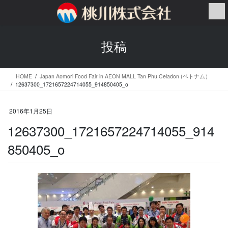
コ
ナ
ン
ビ
テ
ゲ
ン
ー
投稿
ツ
シ
へ
ョ
ス
ン
HOME
Japan Aomori Food Fair in AEON MALL Tan Phu Celadon (ベトナム）
キ
に
12637300_1721657224714055_914850405_o
ッ
移
プ
動
2016年1月25日
12637300_1721657224714055_914
850405_o