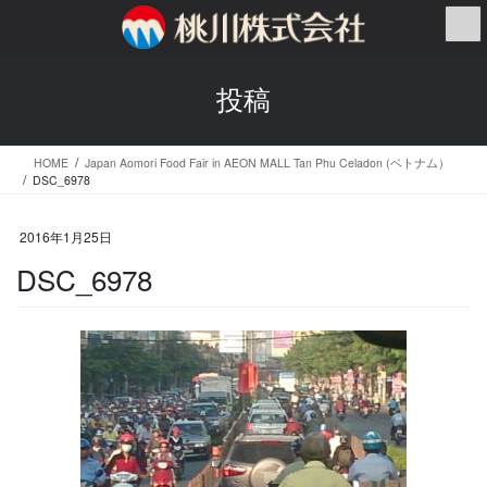
コ
ナ
ン
ビ
テ
ゲ
ン
ー
投稿
ツ
シ
へ
ョ
ス
ン
HOME
Japan Aomori Food Fair in AEON MALL Tan Phu Celadon (ベトナム）
キ
に
DSC_6978
ッ
移
プ
動
2016年1月25日
DSC_6978