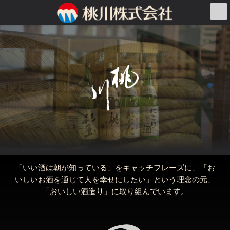
コ
ナ
ン
ビ
テ
ゲ
ン
ー
ツ
シ
へ
ョ
ス
ン
キ
に
ッ
移
プ
動
「いい酒は朝が知っている」をキャッチフレーズに、「お
いしいお酒を通じて人を幸せにしたい」という理念の元、
「おいしい酒造り」に取り組んでいます。