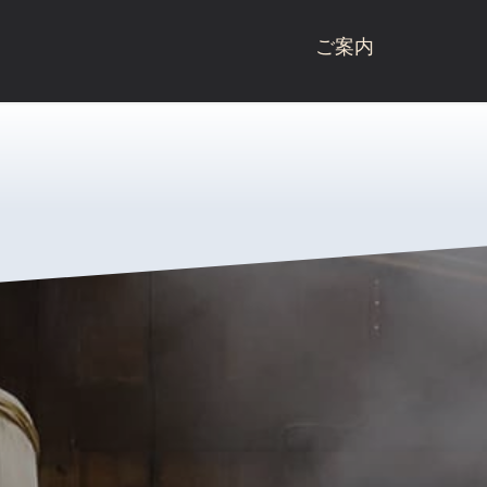
ご案内
桃川ブランド商品
商品一覧
桃川
桃川のこだわり
ねぶた
受賞歴
杉玉
会社概要
にごり酒
酒蔵見学
雪りんご
お問い合わせ
リキュール
青天の霹靂