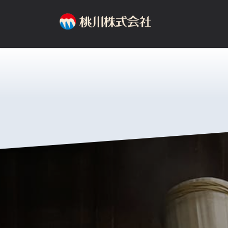
コ
ナ
ン
ビ
テ
ゲ
ン
ー
ツ
シ
へ
ョ
ス
ン
キ
に
ッ
移
プ
動