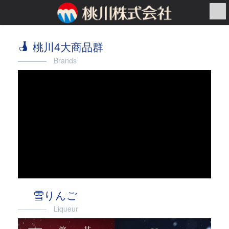
コ
ナ
ン
ビ
テ
ゲ
ン
ー
桃川4大商品群
ツ
シ
へ
ョ
―――― Brands
ス
ン
キ
に
ッ
移
プ
動
雪りんご
―――― Liqueur