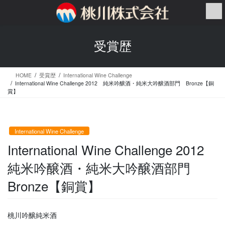
コ
ナ
ン
ビ
テ
ゲ
ン
ー
受賞歴
ツ
シ
へ
ョ
ス
ン
HOME
受賞歴
International Wine Challenge
キ
に
International Wine Challenge 2012 純米吟醸酒・純米大吟醸酒部門 Bronze【銅
ッ
移
賞】
プ
動
International Wine Challenge
International Wine Challenge 2012
純米吟醸酒・純米大吟醸酒部門
Bronze【銅賞】
桃川吟醸純米酒