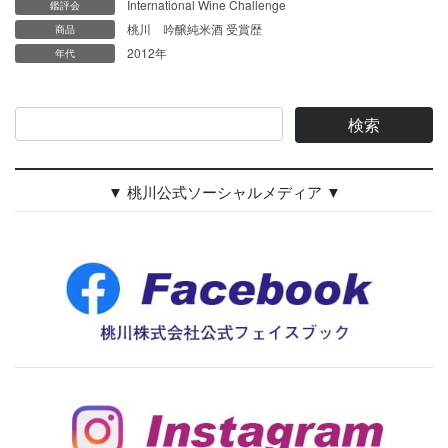
International Wine Challenge
鑑評会
桃川 吟醸純米酒 受賞歴
商品
2012年
年代
▼ 桃川公式ソーシャルメディア ▼