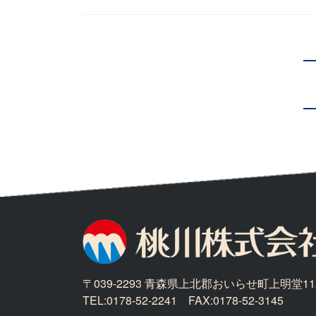
〒039-2293 青森県上北郡おいらせ町上明堂11
TEL:0178-52-2241 FAX:0178-52-3145