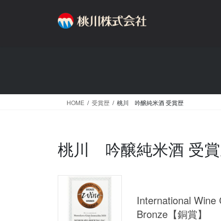
コ
ナ
ン
ビ
テ
ゲ
ン
ー
ツ
シ
へ
ョ
ス
ン
キ
に
ッ
移
HOME
受賞歴
桃川 吟醸純米酒 受賞歴
プ
動
桃川 吟醸純米酒 受賞
International 
Bronze【銅賞】