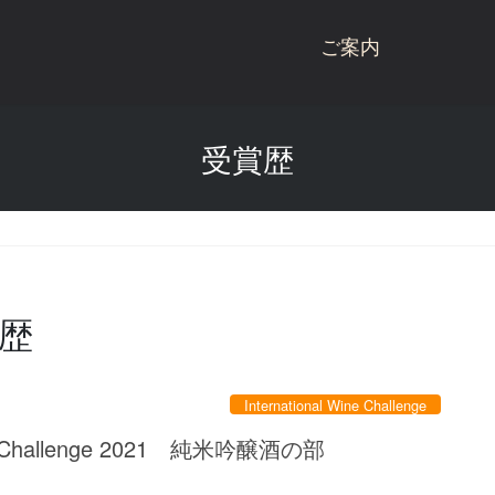
ご案内
桃川ブランド商品
受賞歴
商品一覧
桃川
桃川のこだわり
ねぶた
受賞歴
杉玉
会社概要
にごり酒
歴
酒蔵見学
雪りんご
International Wine Challenge
お問い合わせ
リキュール
Wine Challenge 2021 純米吟醸酒の部
青天の霹靂