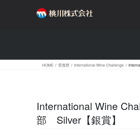
コ
ナ
ン
ビ
テ
ゲ
ン
ー
ツ
シ
へ
ョ
ス
ン
キ
に
ッ
移
HOME
受賞歴
International Wine Challenge
Inter
プ
動
International Wine
部 Silver【銀賞】