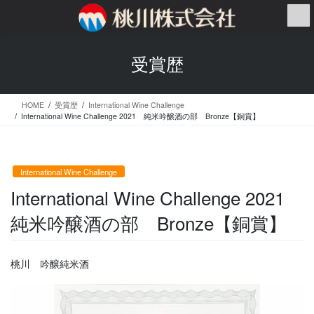
コ
ナ
ン
ビ
テ
ゲ
ン
ー
受賞歴
ツ
シ
へ
ョ
ス
ン
HOME
受賞歴
International Wine Challenge
キ
に
International Wine Challenge 2021 純米吟醸酒の部 Bronze【銅賞】
ッ
移
プ
動
International Wine Challenge
International Wine Challenge 2021
純米吟醸酒の部 Bronze【銅賞】
桃川 吟醸純米酒