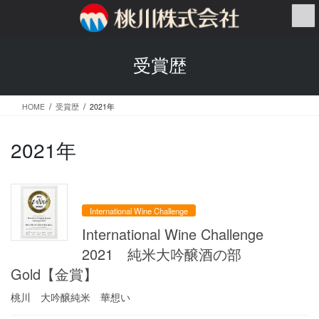
コ
ナ
ン
ビ
テ
ゲ
ン
ー
受賞歴
ツ
シ
へ
ョ
ス
ン
HOME
受賞歴
2021年
キ
に
ッ
移
プ
動
2021年
International Wine Challenge
International Wine Challenge
2021 純米大吟醸酒の部
Gold【金賞】
桃川 大吟醸純米 華想い