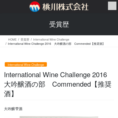
コ
ナ
ン
ビ
テ
ゲ
ン
ー
受賞歴
ツ
シ
へ
ョ
ス
ン
HOME
受賞歴
International Wine Challenge
キ
に
International Wine Challenge 2016 大吟醸酒の部 Commended【推奨酒】
ッ
移
プ
動
International Wine Challenge
International Wine Challenge 2016
大吟醸酒の部 Commended【推奨
酒】
大吟醸雫酒