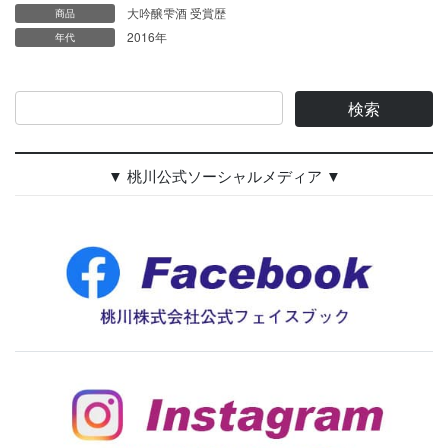
大吟醸雫酒 受賞歴
商品
2016年
年代
▼ 桃川公式ソーシャルメディア ▼