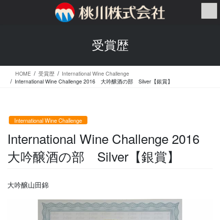
コ
ナ
ン
ビ
テ
ゲ
ン
ー
受賞歴
ツ
シ
へ
ョ
ス
ン
HOME
受賞歴
International Wine Challenge
キ
に
International Wine Challenge 2016 大吟醸酒の部 Silver【銀賞】
ッ
移
プ
動
International Wine Challenge
International Wine Challenge 2016
大吟醸酒の部 Silver【銀賞】
大吟醸山田錦