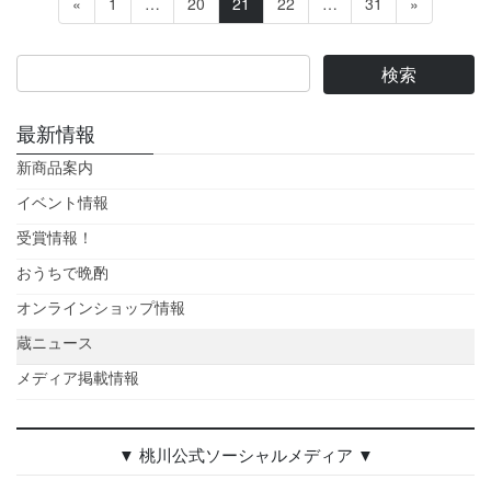
固
固
固
固
固
«
1
…
20
21
22
…
31
»
稿
定
定
定
定
定
ペ
ペ
ペ
ペ
ペ
の
ー
ー
ー
ー
ー
ペ
ジ
ジ
ジ
ジ
ジ
ー
最新情報
ジ
新商品案内
送
イベント情報
り
受賞情報！
おうちで晩酌
オンラインショップ情報
蔵ニュース
メディア掲載情報
▼ 桃川公式ソーシャルメディア ▼