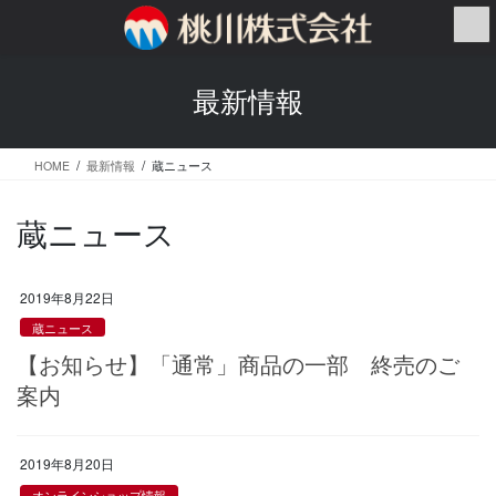
コ
ナ
ン
ビ
テ
ゲ
ン
ー
最新情報
ツ
シ
へ
ョ
ス
ン
HOME
最新情報
蔵ニュース
キ
に
ッ
移
プ
動
蔵ニュース
2019年8月22日
蔵ニュース
【お知らせ】「通常」商品の一部 終売のご
案内
2019年8月20日
オンラインショップ情報