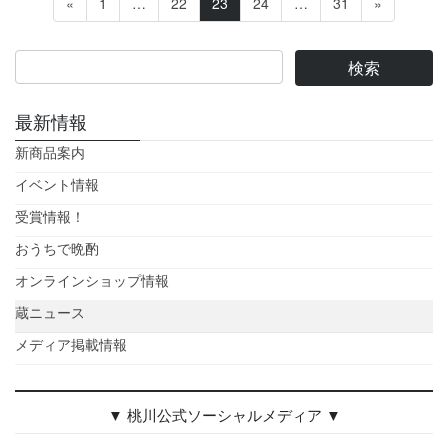
固
固
固
固
固
«
1
…
22
23
24
…
31
»
稿
定
定
定
定
定
ペ
ペ
ペ
ペ
ペ
の
ー
ー
ー
ー
ー
ペ
ジ
ジ
ジ
ジ
ジ
ー
最新情報
ジ
新商品案内
送
イベント情報
り
受賞情報！
おうちで晩酌
オンラインショップ情報
蔵ニュース
メディア掲載情報
▼ 桃川公式ソーシャルメディア ▼