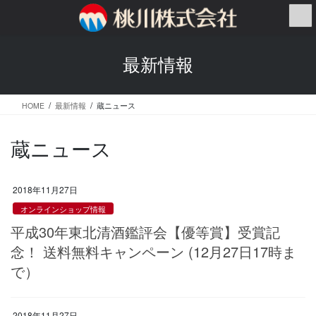
コ
ナ
ン
ビ
テ
ゲ
ン
ー
最新情報
ツ
シ
へ
ョ
ス
ン
HOME
最新情報
蔵ニュース
キ
に
ッ
移
プ
動
蔵ニュース
2018年11月27日
オンラインショップ情報
平成30年東北清酒鑑評会【優等賞】受賞記
念！ 送料無料キャンペーン (12月27日17時ま
で）
2018年11月27日