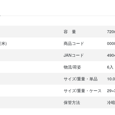
容 量
720
産米)
商品コード
000
JANコード
490
物流/荷姿
6入
サイズ/重量・単品
10.0
サイズ/重量・ケース
29×3
保管方法
冷