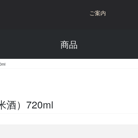
ご案内
桃川ブランド商品
商品
商品一覧
桃川
桃川のこだわり
ねぶた
ml
受賞歴
杉玉
会社概要
にごり酒
酒蔵見学
雪りんご
酒）720ml
お問い合わせ
リキュール
青天の霹靂