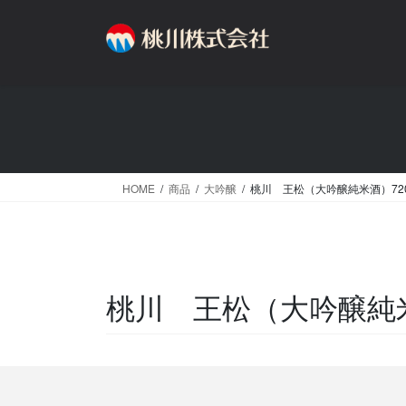
コ
ナ
ン
ビ
テ
ゲ
ン
ー
ツ
シ
へ
ョ
ス
ン
キ
に
ッ
移
HOME
商品
大吟醸
桃川 王松（大吟醸純米酒）720
プ
動
桃川 王松（大吟醸純米