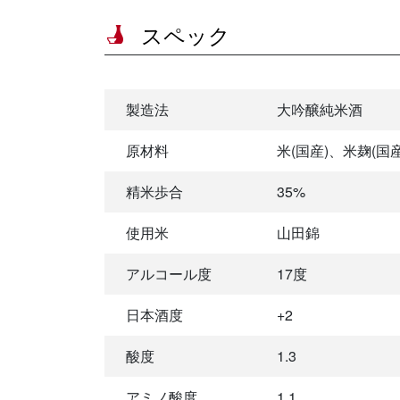
スペック
製造法
大吟醸純米酒
原材料
米(国産)、米麹(国
精米歩合
35%
使用米
山田錦
アルコール度
17度
日本酒度
+2
酸度
1.3
アミノ酸度
1.1