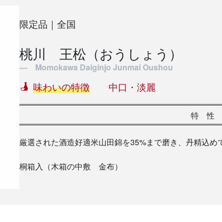
限定商品
限定品｜全国
桃川 王松（おうしょう）
― Momokawa Daiginjo Junmai Oushou
味わいの特徴
中口・淡麗
特 性
厳選された酒造好適米山田錦を35%まで磨き、丹精込め
桐箱入（木箱の中敷 金布）