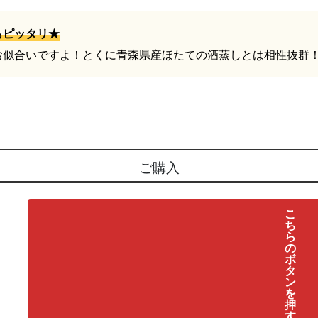
もピッタリ★
お似合いですよ！とくに青森県産ほたての酒蒸しとは相性抜群
ご購入
こ
ち
ら
の
ボ
タ
ン
を
押
す