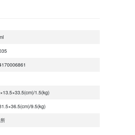
ml
035
4170006861
×13.5×33.5(cm)/1.5(kg)
1.5×36.5(cm)/9.5(kg)
暗所