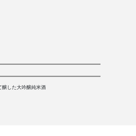
て醸した大吟醸純米酒