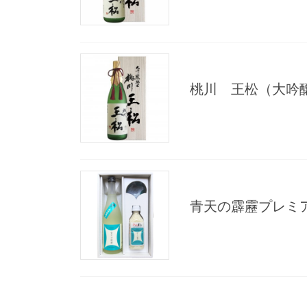
桃川 王松（大吟醸
青天の霹靂プレミ