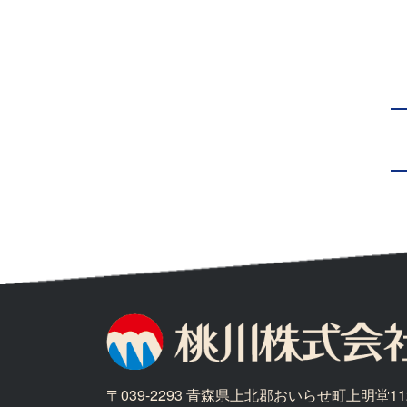
〒039-2293 青森県上北郡おいらせ町上明堂11