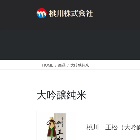
コ
ナ
ン
ビ
テ
ゲ
ン
ー
ツ
シ
へ
ョ
ス
ン
キ
に
ッ
移
HOME
商品
大吟醸純米
プ
動
大吟醸純米
桃川 王松（大吟醸