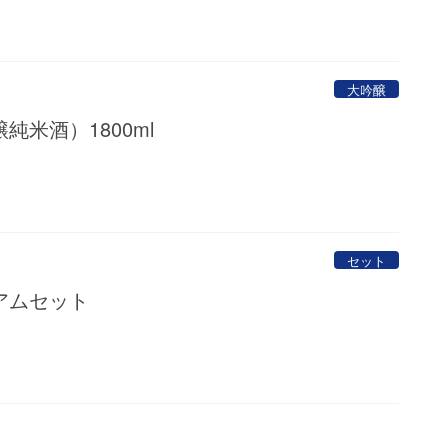
限定商品
大吟醸
純米酒）1800ml
セット
アムセット