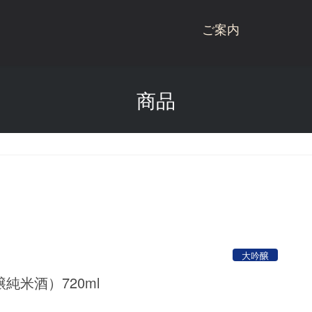
ご案内
桃川ブランド商品
商品
商品一覧
桃川
桃川のこだわり
ねぶた
受賞歴
杉玉
会社概要
にごり酒
酒蔵見学
雪りんご
大吟醸
お問い合わせ
リキュール
純米酒）720ml
青天の霹靂