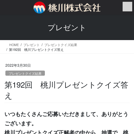
コ
ナ
ン
ビ
テ
ゲ
ン
ー
プレゼント
ツ
シ
へ
ョ
ス
ン
HOME
プレゼント
プレゼントクイズ結果
キ
に
第192回 桃川プレゼントクイズ答え
ッ
移
プ
動
2022年3月30日
プレゼントクイズ結果
第192回 桃川プレゼントクイズ答
え
いつもたくさんご応募いただきまして、ありがとう
ございます。
桃川プレゼントクイズ正解者の中から、抽選で 桃