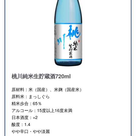
桃川純米生貯蔵酒720ml
原材料：米（国産）、米麹（国産米）
原料米：まっしぐら
精米歩合：65％
アルコール：15度以上16度未満
日本酒度：+2
酸度：1.4
やや辛口・やや淡麗