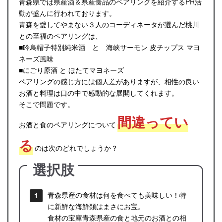
青森県では県産酒＆県産食品のペアリングを紹介するPR活
動が盛んに行われております。
青森を愛してやまない３人のコーディネータが選んだ桃川
との至福のペアリングは、
■吟烏帽子特別純米酒 と 海峡サーモン 皮チップス マヨ
ネーズ風味
■にごり原酒 と ほたてマヨネーズ
ペアリングの感じ方には個人差がありますが、相性の良い
お酒と料理は口の中で感動的な展開してくれます。
そこで問題です。
間違ってい
お酒と食のペアリングについて
る
のは次のどれでしょうか？
選択肢
青森県産の食材は何を食べても美味しい！特
に新鮮な海鮮類はまさにお宝。
食材の宝庫青森県産の食と地元のお酒との相