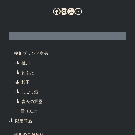
Facebook
Instagram
X
YouTube
桃川ブランド商品
桃川
ねぶた
杉玉
にごり酒
青天の霹靂
雪りんご
限定商品
桃川のこだわり