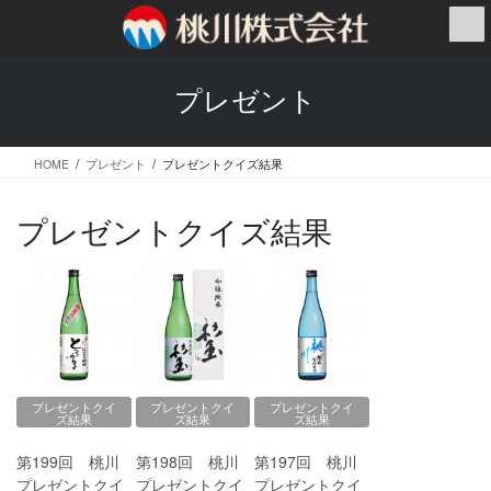
コ
ナ
ン
ビ
テ
ゲ
ン
ー
プレゼント
ツ
シ
へ
ョ
ス
ン
HOME
プレゼント
プレゼントクイズ結果
キ
に
ッ
移
プ
動
プレゼントクイズ結果
プレゼントクイ
プレゼントクイ
プレゼントクイ
ズ結果
ズ結果
ズ結果
第199回 桃川
第198回 桃川
第197回 桃川
プレゼントクイ
プレゼントクイ
プレゼントクイ